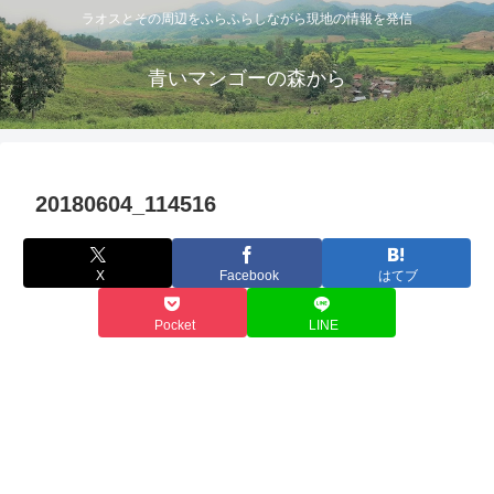
ラオスとその周辺をふらふらしながら現地の情報を発信
青いマンゴーの森から
20180604_114516
X
Facebook
はてブ
Pocket
LINE