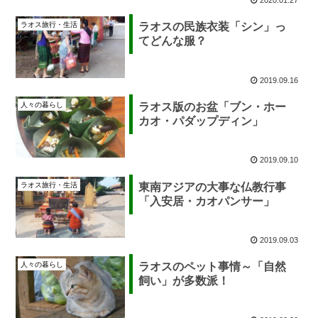
ラオス旅行・生活
ラオスの民族衣装「シン」っ
てどんな服？
2019.09.16
人々の暮らし
ラオス版のお盆「ブン・ホー
カオ・パダップディン」
2019.09.10
ラオス旅行・生活
東南アジアの大事な仏教行事
「入安居・カオパンサー」
2019.09.03
人々の暮らし
ラオスのペット事情～「自然
飼い」が多数派！