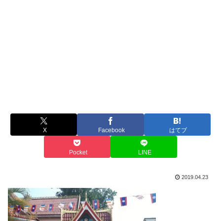
X
Facebook
はてブ
Pocket
LINE
2019.04.23