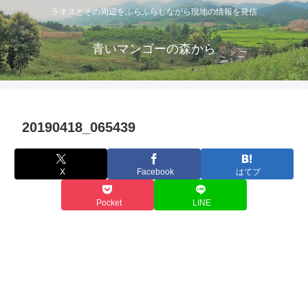
ラオスとその周辺をふらふらしながら現地の情報を発信
青いマンゴーの森から
20190418_065439
X
Facebook
はてブ
Pocket
LINE