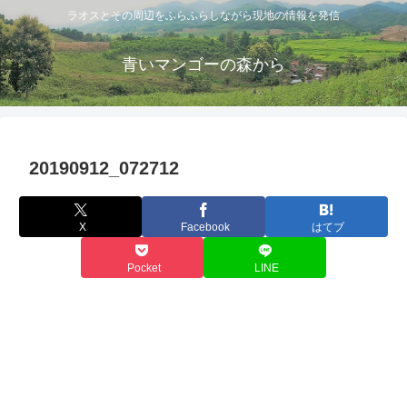
ラオスとその周辺をふらふらしながら現地の情報を発信
青いマンゴーの森から
20190912_072712
X
Facebook
はてブ
Pocket
LINE