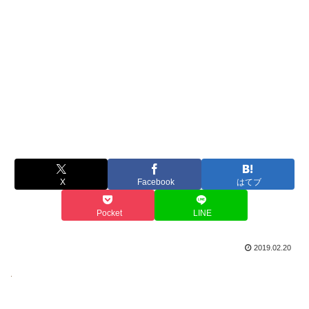
X
Facebook
はてブ
Pocket
LINE
2019.02.20