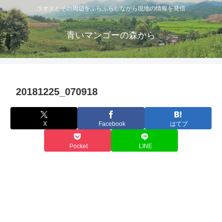
ラオスとその周辺をふらふらしながら現地の情報を発信
青いマンゴーの森から
20181225_070918
X
Facebook
はてブ
Pocket
LINE