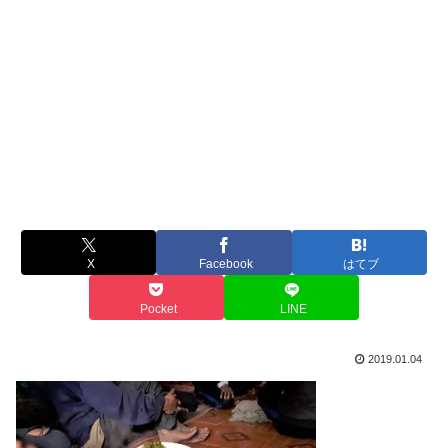
X
Facebook
はてブ
Pocket
LINE
2019.01.04