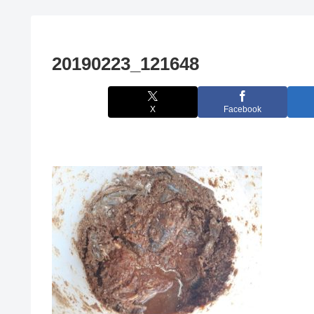
20190223_121648
X
Facebook