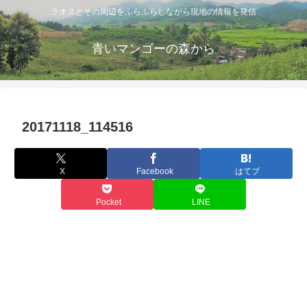
ラオスとその周辺をふらふらしながら現地の情報を発信
青いマンゴーの森から
20171118_114516
X
Facebook
はてブ
Pocket
LINE