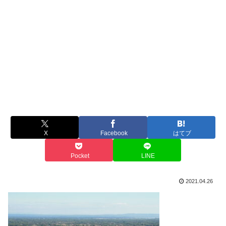
X
Facebook
はてブ
Pocket
LINE
2021.04.26