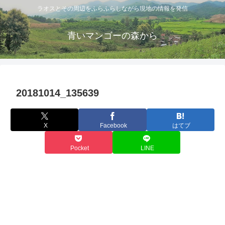
ラオスとその周辺をふらふらしながら現地の情報を発信
青いマンゴーの森から
20181014_135639
X
Facebook
はてブ
Pocket
LINE