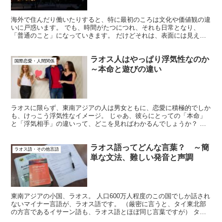
海外で住んだり働いたりすると、特に最初のころは文化や価値観の違
いに戸惑います。 でも、時間がたつにつれ、それも日常となり、
「普通のこと」になっていきます。 だけどそれは、表面には見えな
い、「価値観の違い」というものの根深さに、まだ気づいてい...
ラオス人はやっぱり浮気性なのか
国際恋愛・人間関係
～本命と遊びの違い
ラオスに限らず、東南アジアの人は男女ともに、恋愛に積極的でしか
も、けっこう浮気性なイメージ。 じゃあ、彼らにとっての「本命」
と「浮気相手」の違いって、どこを見ればわかるんでしょうか？ 今
回は、実際にあったプチ修羅場をひきながら、その疑問につ...
ラオス語ってどんな言葉？ ～簡
ラオス語・その他言語
単な文法、難しい発音と声調
東南アジアの小国、ラオス。 人口600万人程度のこの国でしか話され
ないマイナー言語が、ラオス語です。 （厳密に言うと、タイ東北部
の方言であるイサーン語も、ラオス語とほぼ同じ言葉ですが） タイ
語とは親戚関係にあって、とてもよく似ていますが、ち...