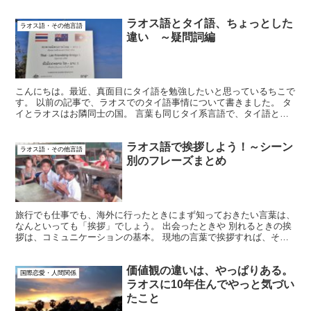
ナム語も少しならわかります。 大学で第二言語にドイツ語と...
ラオス語とタイ語、ちょっとした
ラオス語・その他言語
違い ～疑問詞編
こんにちは。最近、真面目にタイ語を勉強したいと思っているちこで
す。 以前の記事で、ラオスでのタイ語事情について書きました。 タ
イとラオスはお隣同士の国。 言葉も同じタイ系言語で、タイ語とラ
オス語は日本の方言レベルの違いしかありません。 でも...
ラオス語で挨拶しよう！～シーン
ラオス語・その他言語
別のフレーズまとめ
旅行でも仕事でも、海外に行ったときにまず知っておきたい言葉は、
なんといっても「挨拶」でしょう。 出会ったときや 別れるときの挨
拶は、コミュニケーションの基本。 現地の言葉で挨拶すれば、それ
だけで笑顔が返ってきて、お互いに嬉しくなったりするも...
価値観の違いは、やっぱりある。
国際恋愛・人間関係
ラオスに10年住んでやっと気づい
たこと